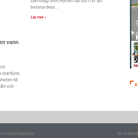
samtidigt som Hornet tas bort för att
betona dess
Läs mer »
pen vann
est
 startlista
eten till
A
årt och
r integritetspolicy
De ledand