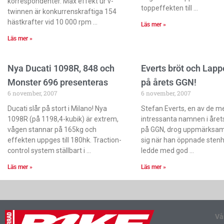
korrespondenter. Max effekt ur v-
toppeffekten till
twinnen är konkurrenskraftiga 154
hästkrafter vid 10 000 rpm
Läs mer »
Läs mer »
Nya Ducati 1098R, 848 och
Everts bröt och Lap
Monster 696 presenteras
på årets GGN!
6 november, 2007
6 november, 2007
Ducati slår på stort i Milano! Nya
Stefan Everts, en av de m
1098R (på 1198,4-kubik) är extrem,
intressanta namnen i årets
vågen stannar på 165kg och
på GGN, drog uppmärksamh
effekten uppges till 180hk. Traction-
sig när han öppnade stenh
control system ställbart i
ledde med god
Läs mer »
Läs mer »
Vå