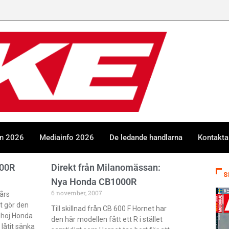
en 2026
Mediainfo 2026
De ledande handlarna
Kontakta
000R
Direkt från Milanomässan:
S
Nya Honda CB1000R
6 november, 2007
års
 gör den
Till skillnad från CB 600 F Hornet har
nhoj Honda
den här modellen fått ett R i stället
låtit sänka