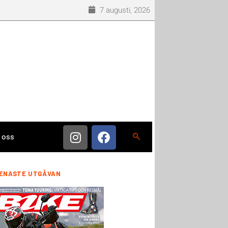
7 augusti, 2026
 oss
ENASTE UTGÅVAN