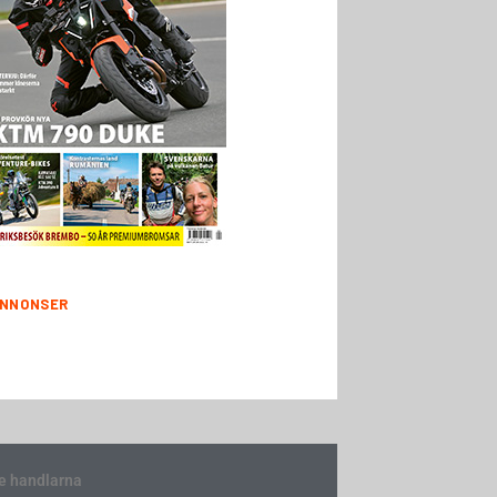
NNONSER
e handlarna