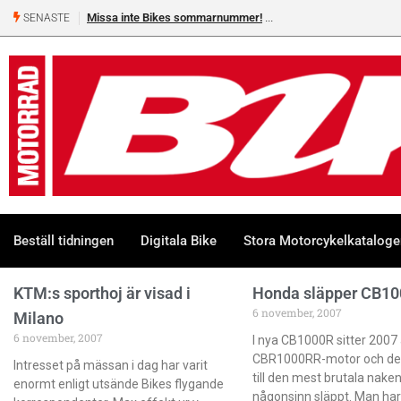
Missa inte Bikes sommarnummer!
SENASTE
Beställ tidningen
Digitala Bike
Stora Motorcykelkatalog
KTM:s sporthoj är visad i
Honda släpper CB1
6 november, 2007
Milano
6 november, 2007
I nya CB1000R sitter 2007 
CBR1000RR-motor och det
Intresset på mässan i dag har varit
till den mest brutala nake
enormt enligt utsände Bikes flygande
någonsinn släppt. Man har 