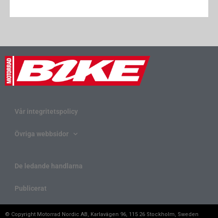
Vår integritetspolicy
Övriga webbsidor
De ledande handlarna
Publicerat
© Copyright Motorrad Nordic AB, Karlavägen 96, 115 26 Stockholm, Sweden