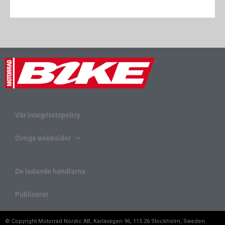
Vår integritetspolicy
Övriga webbsidor
De ledande handlarna
Publicerat
© Copyright Motorrad Nordic AB, Karlavägen 96, 115 26 Stockholm, Sweden