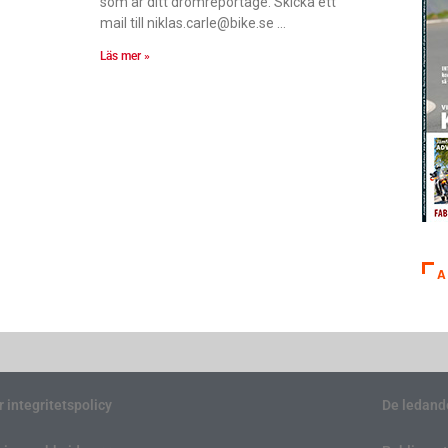
som är ditt drömreportage. Skicka ett
mail till niklas.carle@bike.se
Läs mer »
A
r integritetspolicy
De ledand