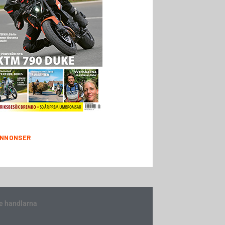
NNONSER
e handlarna