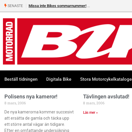
Missa inte Bikes sommarnummer!
SENASTE
Beställ tidningen
Digitala Bike
Stora Motorcykelkatalog
Polisens nya kameror!
Tävlingen avslutad!
8 mars, 2006
8 mars, 2006
De nya kamerorna kommer succesivt
Läs mer »
att ersätta de gamla och täcka upp
ett större antal vägar än tidigare.
Efter en omfattande undersökning