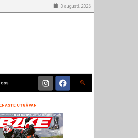
8 augusti, 2026
 oss
ENASTE UTGÅVAN