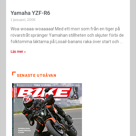
Yamaha YZF-R6
1 januari, 2006
Woa-woaaa-woaaaaa! Med ett morr som från en tiger på
rövarstråt spränger Yamahan stillheten och skjuter förbi de
folktomma läktarna på Losail-banans raka över start och
Läs mer »
SENASTE UTGÅVAN