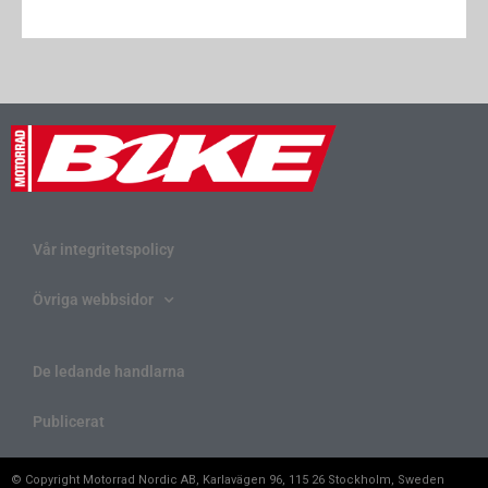
Vår integritetspolicy
Övriga webbsidor
De ledande handlarna
Publicerat
© Copyright Motorrad Nordic AB, Karlavägen 96, 115 26 Stockholm, Sweden