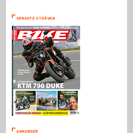
SENASTE UTGÅVAN
ANNONSER