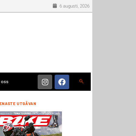
6 augusti, 2026
 oss
ENASTE UTGÅVAN