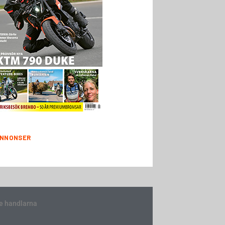
NNONSER
e handlarna