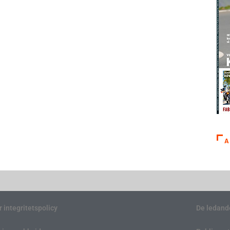
A
r integritetspolicy
De ledand