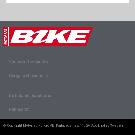
Vår integritetspolicy
Övriga webbsidor
De ledande handlarna
Publicerat
© Copyright Motorrad Nordic AB, Karlavägen 96, 115 26 Stockholm, Sweden