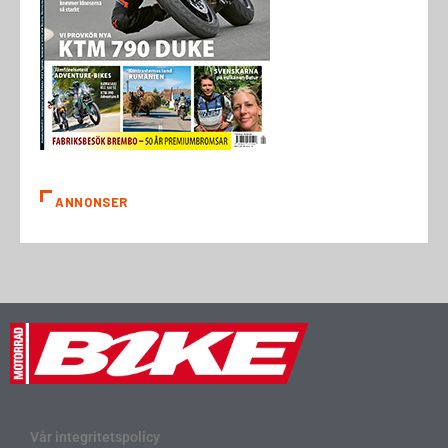
ANNONSER
Vår integritetspolicy