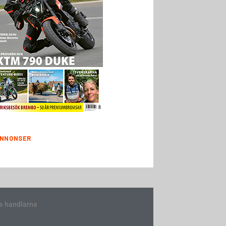
NNONSER
e handlarna