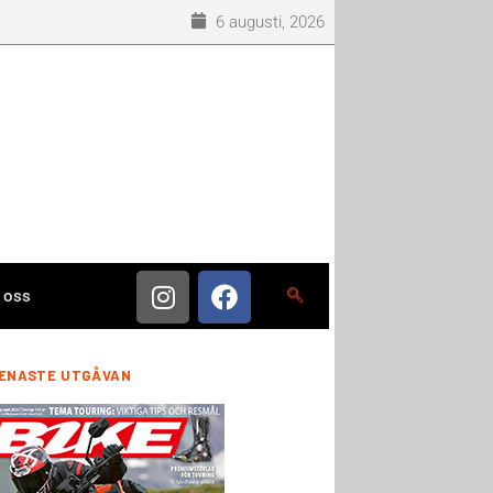
6 augusti, 2026
 oss
ENASTE UTGÅVAN