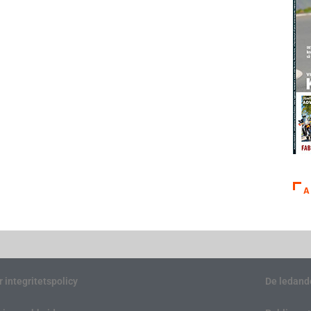
A
r integritetspolicy
De ledand