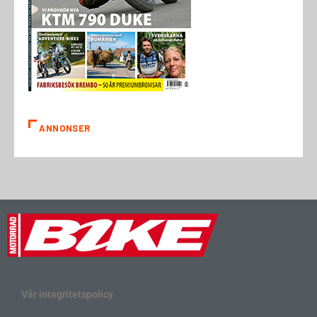
ANNONSER
Vår integritetspolicy