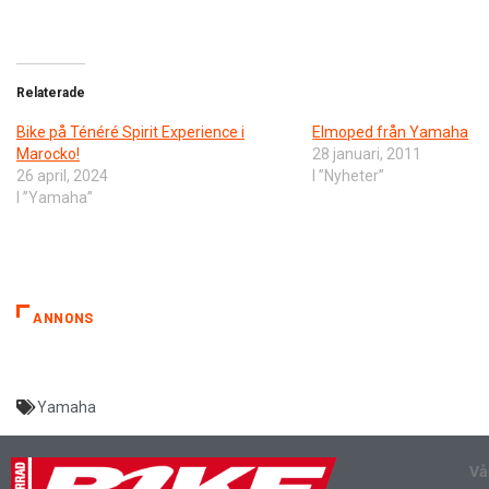
Relaterade
Bike på Ténéré Spirit Experience i
Elmoped från Yamaha
Marocko!
28 januari, 2011
26 april, 2024
I ”Nyheter”
I ”Yamaha”
ANNONS
Yamaha
Vå