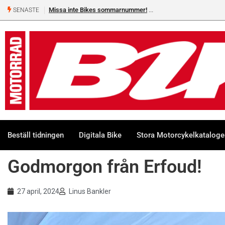
 sommarnummer!
Shelby Turner, klar för GGN
SENASTE
Beställ tidningen
Digitala Bike
Stora Motorcykelkatalog
Godmorgon från Erfoud!
27 april, 2024
Linus Bankler