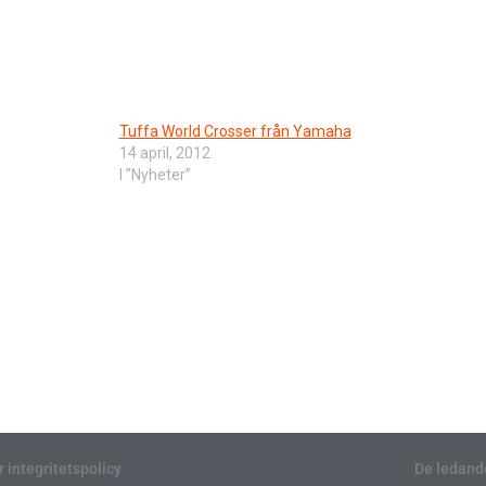
Tuffa World Crosser från Yamaha
14 april, 2012
I ”Nyheter”
r integritetspolicy
De ledand