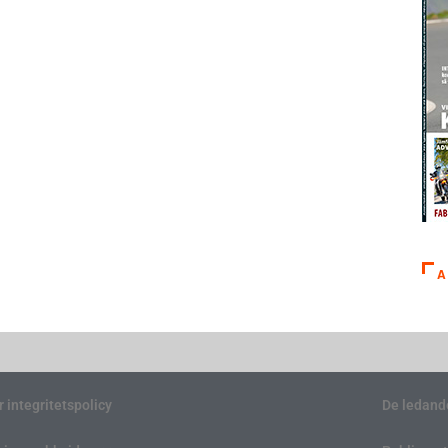
A
r integritetspolicy
De ledand