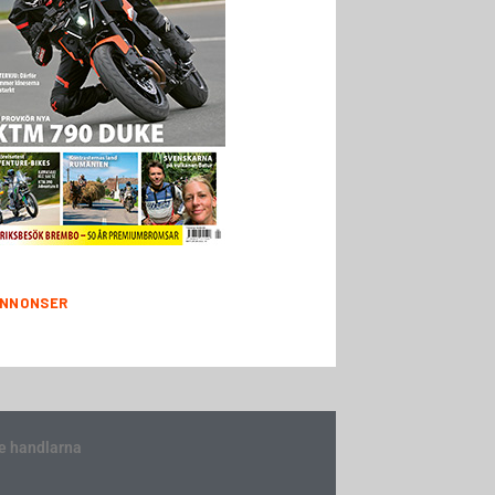
NNONSER
e handlarna