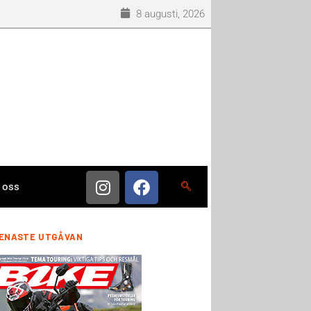
8 augusti, 2026
 oss
ENASTE UTGÅVAN