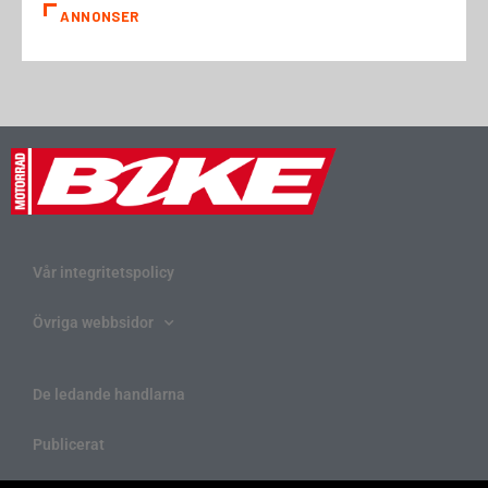
ANNONSER
Vår integritetspolicy
Övriga webbsidor
De ledande handlarna
Publicerat