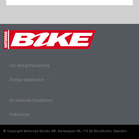
Vår integritetspolicy
Övriga webbsidor
De ledande handlarna
Publicerat
© Copyright Motorrad Nordic AB, Karlavägen 96, 115 26 Stockholm, Sweden