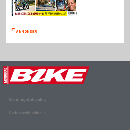
ANNONSER
Vår integritetspolicy
Övriga webbsidor