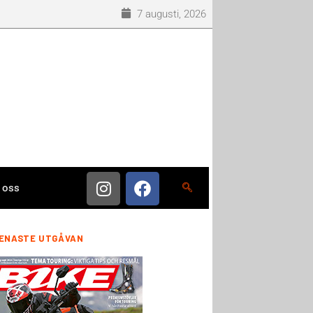
7 augusti, 2026
 oss
ENASTE UTGÅVAN