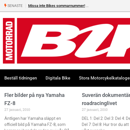
Missa inte Bikes sommarnummer!
SENASTE
Beställ tidningen
Digitala Bike
Stora Motorcykelkatalog
Fler bilder på nya Yamaha
Suverän dokumentä
FZ-8
roadracinglivet
27 januari, 2010
27 januari, 2010
Äntligen har Yamaha släppt en
DEL 1: Del 2: Del 3: Del 4: De
officiell bild på Yamaha FZ-8, som
Del 7: Del 8: Hur tror du att