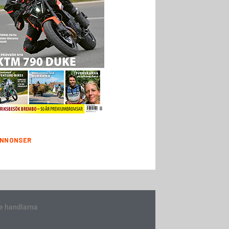
NNONSER
e handlarna