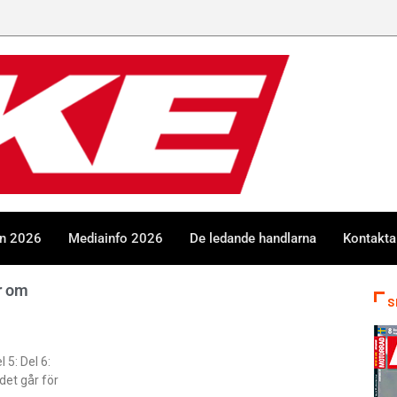
en 2026
Mediainfo 2026
De ledande handlarna
Kontakta
r om
S
l 5: Del 6:
 det går för