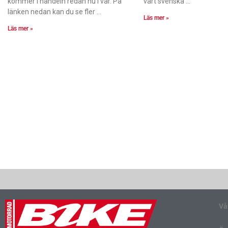
kommer i handeln redan nu i vår. På
vårt svenska
länken nedan kan du se fler
Läs mer »
Läs mer »
Vå