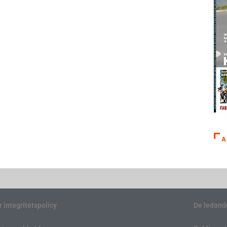
A
r integritetspolicy
De ledand