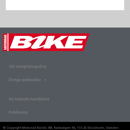
Vår integritetspolicy
Övriga webbsidor
De ledande handlarna
Publicerat
© Copyright Motorrad Nordic AB, Karlavägen 96, 115 26 Stockholm, Sweden