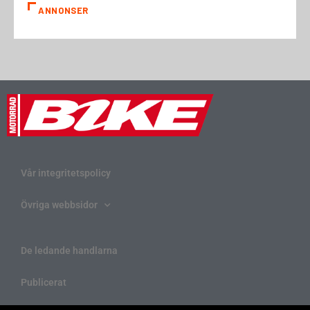
ANNONSER
Vår integritetspolicy
Övriga webbsidor
De ledande handlarna
Publicerat